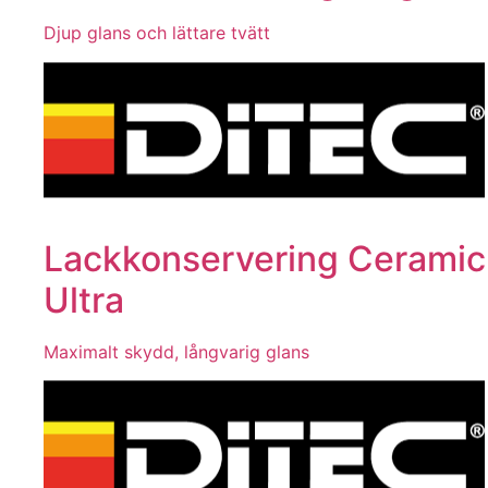
Djup glans och lättare tvätt
Lackkonservering Ceramic
Ultra
Maximalt skydd, långvarig glans