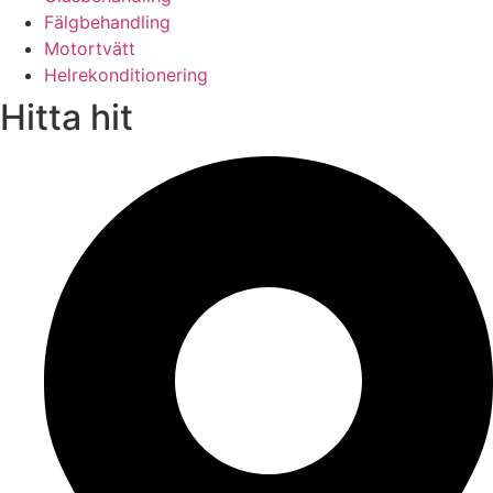
Fälgbehandling
Motortvätt
Helrekonditionering
Hitta hit