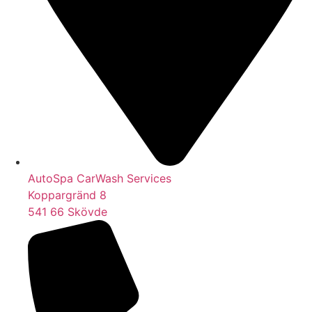
AutoSpa CarWash Services
Koppargränd 8
541 66 Skövde