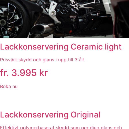
Lackkonservering Ceramic light
Prisvärt skydd och glans i upp till 3 år!
fr. 3.995 kr
Boka nu
Lackkonservering Original
Effektivt polymerbaserat skydd som ger djup glans och