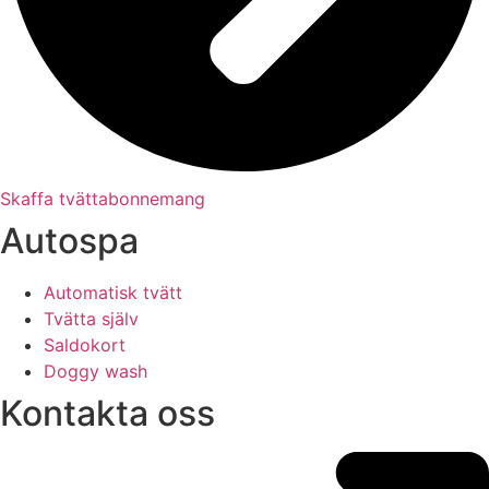
Skaffa tvättabonnemang
Autospa
Automatisk tvätt
Tvätta själv
Saldokort
Doggy wash
Kontakta oss