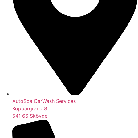
AutoSpa CarWash Services
Koppargränd 8
541 66 Skövde