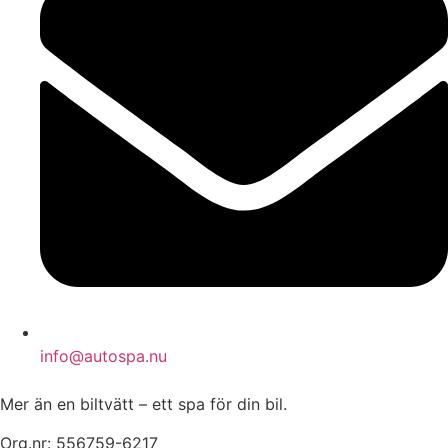
info@autospa.nu
Mer än en biltvätt – ett spa för din bil.
Org.nr: 556759-6217