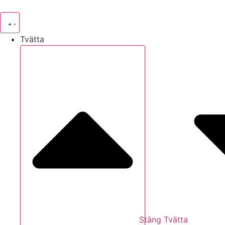
Hoppa
till
innehåll
Tvätta
Stäng Tvätta